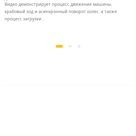
Видео демонстрирует процесс движения машины,
А
крабовый ход и асинхронный поворот колес, а также
и
процесс загрузки…
р