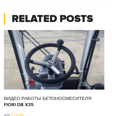
RELATED POSTS
ВИДЕО РАБОТЫ БЕТОНОСМЕСИТЕЛЯ
Р
FIORI DB X35
А
для
Статьи
д