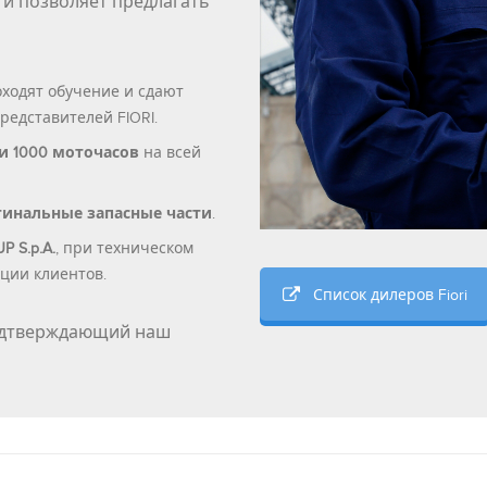
 и позволяет предлагать
ходят обучение и сдают
едставителей FIORI.
и 1000 моточасов
на всей
гинальные запасные части
.
 S.p.A.
, при техническом
ции клиентов.
Список дилеров Fiori
дтверждающий наш