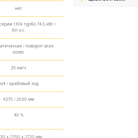
нет
ерии 1.104 турбо 74,5 кВт /
101 л.с.
атическая / поворот всех
колёс
25 км/ч
4х4 / крабовый ход
4275 / 2030 мм
40 %
30 х 2250 х 2720 мм