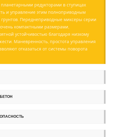
 планетарными редукторами в ступицах
сть и управление этим полноприводным
 грунтов. Переднеприводные миксеры серии
 очень компактными размерами,
ятной устойчивостью благодаря низкому
ести. Маневренность, простота управления
зволяют отказаться от системы поворота
БЕТОН
ЗОПАСНОСТЬ