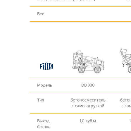
Вес
Модель
DB X10
Тип
бетоносмеситель
бето
с самозагрузкой
с са
Выход
1,0 куб.м.
1
бетона