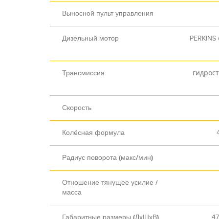
Выносной пульт управления
Дизельный мотор
PERKINS с
Трансмиссия
гидрост
Скорость
Колёсная формула
Радиус поворота (макс/мин)
Отношение тянущее усилие /
масса
Габаритные размеры (ДхШхВ)
47