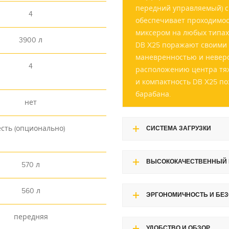
передний управляемый) с
4
обеспечивает проходимо
миксером на любых типах
3900 л
DB X25 поражают своими
маневренностью и неверо
4
расположению центра тяж
и компактность DB X25 по
барабана.
нет
есть (опционально)
СИСТЕМА ЗАГРУЗКИ
ВЫСОКОКАЧЕСТВЕННЫЙ 
570 л
560 л
ЭРГОНОМИЧНОСТЬ И БЕ
передняя
УДОБСТВО И ОБЗОР