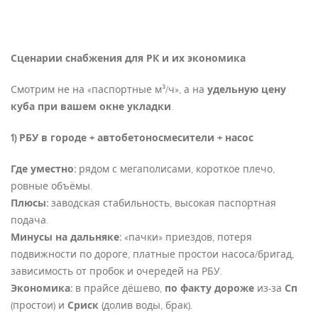
Сценарии снабжения для РК и их экономика
Смотрим не на «паспортные м³/ч», а на
удельную цену
куба при вашем окне укладки
.
1) РБУ в городе + автобетоносмесители + насос
Где уместно:
рядом с мегаполисами, короткое плечо,
ровные объёмы.
Плюсы:
заводская стабильность, высокая паспортная
подача.
Минусы на дальняке:
«пачки» приездов, потеря
подвижности по дороге, платные простои насоса/бригад,
зависимость от пробок и очередей на РБУ.
Экономика:
в прайсе дёшево,
по факту дороже
из-за
Сп
(простои) и
Сриск
(долив воды, брак).