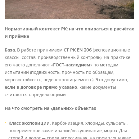
Нормативный контекст РК: на что опираться в расчётах
и приёмке
База.
В работе принимаем
СТ РК EN 206
(экспозиционные
классы, состав, производственный контроль). На практике
его часто дополняют «
ГОСТ-наследием
» по методам
испытаний (подвижность, прочность по образцам,
морозостойкость, водонепроницаемость). Это допустимо,
если в договоре прямо указано
, какие документы
считаются определяющими.
На что смотреть на «дальних» объектах
Класс экспозиции.
Карбонизация, хлориды, сульфаты,
попеременное замачивание/высушивание, мороз. Для
степей и дорог — среда агрессивная; на промплощадках