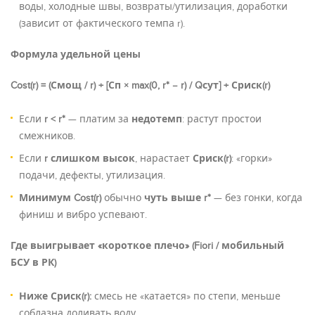
воды, холодные швы, возвраты/утилизация, доработки
(зависит от фактического темпа r).
Формула удельной цены
Cost(r) = (Смощ / r) + [Сп × max(0, r* − r) / Qсут] + Сриск(r)
Если
r < r*
— платим за
недотемп
: растут простои
смежников.
Если
r слишком высок
, нарастает
Сриск(r)
: «горки»
подачи, дефекты, утилизация.
Минимум Cost(r)
обычно
чуть выше r*
— без гонки, когда
финиш и вибро успевают.
Где выигрывает «короткое плечо» (Fiori / мобильный
БСУ в РК)
Ниже Сриск(r):
смесь не «катается» по степи, меньше
соблазна доливать воду.