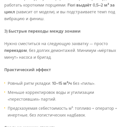
работать короткими порциями.
Fiori выдаёт 0,5–2 м³ за
цикл
(зависит от модели), и вы подстраиваете темп под
вибрацию и финиш.
3) Быстрые переходы между зонами
Нужно сместиться на следующую захватку — просто
переездом
, без долгих демонтажей. Минимум «мёртвых
минут» насоса и бригад.
Практический эффект
Ровный ритм укладки:
10–15 м³/ч
без «пилы».
Меньше корректировок воды и утилизации
«перестоявших» партий.
Предсказуемая себестоимость м³: топливо + оператор +
инертные, без логистических надбавок.