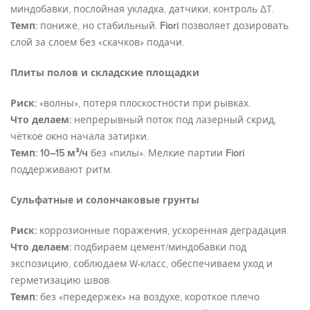
миндобавки, послойная укладка, датчики, контроль ΔT.
Темп:
пониже, но стабильный.
Fiori
позволяет дозировать
слой за слоем без «скачков» подачи.
Плиты полов и складские площадки
Риск:
«волны», потеря плоскостности при рывках.
Что делаем:
непрерывный поток под лазерный скрид,
чёткое окно начала затирки.
Темп:
10–15 м³/ч
без «пилы». Мелкие партии
Fiori
поддерживают ритм.
Сульфатные и солончаковые грунты
Риск:
коррозионные поражения, ускоренная деградация.
Что делаем:
подбираем цемент/миндобавки под
экспозицию, соблюдаем W-класс, обеспечиваем уход и
герметизацию швов.
Темп:
без «передержек» на воздухе; короткое плечо