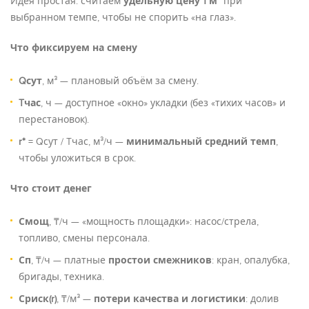
Идея простая: считаем
удельную цену 1 м³
при
выбранном темпе, чтобы не спорить «на глаз».
Что фиксируем на смену
Qсут
, м³ — плановый объём за смену.
Tчас
, ч — доступное «окно» укладки (без «тихих часов» и
перестановок).
r*
= Qсут / Tчас, м³/ч —
минимальный средний темп
,
чтобы уложиться в срок.
Что стоит денег
Смощ
, ₸/ч — «мощность площадки»: насос/стрела,
топливо, смены персонала.
Сп
, ₸/ч — платные
простои смежников
: кран, опалубка,
бригады, техника.
Сриск(r)
, ₸/м³ —
потери качества и логистики
: долив