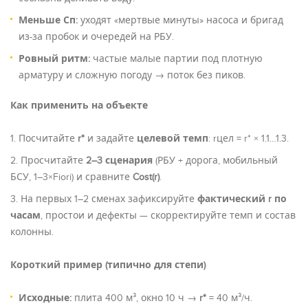
Меньше Сп:
уходят «мертвые минуты» насоса и бригад
из-за пробок и очередей на РБУ.
Ровный ритм:
частые малые партии под плотную
арматуру и сложную погоду → поток без пиков.
Как применить на объекте
Посчитайте
r*
и задайте
целевой темп
:
rцел = r* × 1.1…1.3
.
Просчитайте
2–3 сценария
(РБУ + дорога, мобильный
БСУ, 1–3×Fiori) и сравните
Cost(r)
.
На первых 1–2 сменах зафиксируйте
фактический r по
часам
, простои и дефекты — скорректируйте темп и состав
колонны.
Короткий пример (типично для степи)
Исходные:
плита 400 м³, окно 10 ч →
r*
= 40 м³/ч.