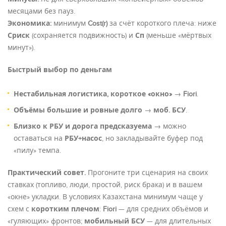
месяцами без пауз.
Экономика:
минимум
Cost(r)
за счёт короткого плеча: ниже
Сриск
(сохраняется подвижность) и
Сп
(меньше «мёртвых
минут»).
Быстрый выбор по деньгам
Нестабильная логистика, короткое «окно»
→
Fiori
.
Объёмы большие и ровные долго
→
моб. БСУ
.
Близко к РБУ и дорога предсказуема
→ можно
оставаться на
РБУ+насос
, но закладывайте буфер под
«пилу» темпа.
Практический совет.
Прогоните три сценария на своих
ставках (топливо, люди, простой, риск брака) и в вашем
«окне» укладки. В условиях Казахстана минимум чаще у
схем с
коротким плечом
:
Fiori
— для средних объёмов и
«гуляющих» фронтов;
мобильный БСУ
— для длительных