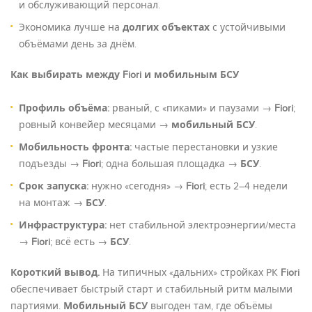
и обслуживающий персонал.
Экономика лучше на
долгих объектах
с устойчивыми
объёмами день за днём.
Как выбирать между Fiori и мобильным БСУ
Профиль объёма:
рваный, с «пиками» и паузами →
Fiori
;
ровный конвейер месяцами →
мобильный БСУ
.
Мобильность фронта:
частые перестановки и узкие
подъезды →
Fiori
; одна большая площадка →
БСУ
.
Срок запуска:
нужно «сегодня» →
Fiori
; есть 2–4 недели
на монтаж →
БСУ
.
Инфраструктура:
нет стабильной электроэнергии/места
→
Fiori
; всё есть →
БСУ
.
Короткий вывод.
На типичных «дальних» стройках РК
Fiori
обеспечивает быстрый старт и стабильный ритм малыми
партиями.
Мобильный БСУ
выгоден там, где объёмы