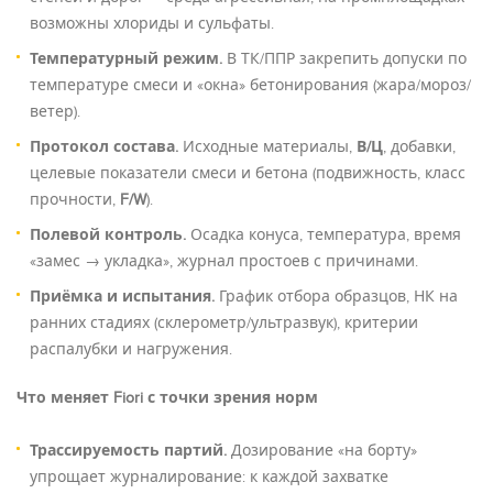
возможны хлориды и сульфаты.
Температурный режим.
В ТК/ППР закрепить допуски по
температуре смеси и «окна» бетонирования (жара/мороз/
ветер).
Протокол состава.
Исходные материалы,
В/Ц
, добавки,
целевые показатели смеси и бетона (подвижность, класс
прочности,
F/W
).
Полевой контроль.
Осадка конуса, температура, время
«замес → укладка», журнал простоев с причинами.
Приёмка и испытания.
График отбора образцов, НК на
ранних стадиях (склерометр/ультразвук), критерии
распалубки и нагружения.
Что меняет Fiori с точки зрения норм
Трассируемость партий.
Дозирование «на борту»
упрощает журналирование: к каждой захватке