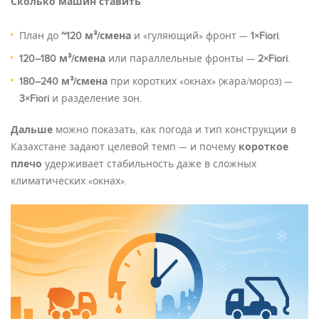
Сколько машин ставить
План до
~120 м³/смена
и «гуляющий» фронт —
1×Fiori
.
120–180 м³/смена
или параллельные фронты —
2×Fiori
.
180–240 м³/смена
при коротких «окнах» (жара/мороз) —
3×Fiori
и разделение зон.
Дальше
можно показать, как погода и тип конструкции в
Казахстане задают целевой темп — и почему
короткое
плечо
удерживает стабильность даже в сложных
климатических «окнах».