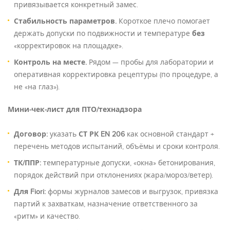
привязывается конкретный замес.
Стабильность параметров.
Короткое плечо помогает
держать допуски по подвижности и температуре
без
«корректировок на площадке».
Контроль на месте.
Рядом — пробы для лаборатории и
оперативная корректировка рецептуры (по процедуре, а
не «на глаз»).
Мини-чек-лист для ПТО/технадзора
Договор:
указать
СТ РК EN 206
как основной стандарт +
перечень методов испытаний, объёмы и сроки контроля.
ТК/ППР:
температурные допуски, «окна» бетонирования,
порядок действий при отклонениях (жара/мороз/ветер).
Для Fiori:
формы журналов замесов и выгрузок, привязка
партий к захваткам, назначение ответственного за
«ритм» и качество.