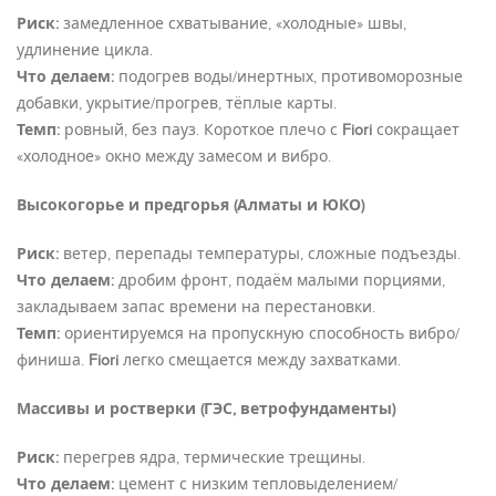
Риск:
замедленное схватывание, «холодные» швы,
удлинение цикла.
Что делаем:
подогрев воды/инертных, противоморозные
добавки, укрытие/прогрев, тёплые карты.
Темп:
ровный, без пауз. Короткое плечо с
Fiori
сокращает
«холодное» окно между замесом и вибро.
Высокогорье и предгорья (Алматы и ЮКО)
Риск:
ветер, перепады температуры, сложные подъезды.
Что делаем:
дробим фронт, подаём малыми порциями,
закладываем запас времени на перестановки.
Темп:
ориентируемся на пропускную способность вибро/
финиша.
Fiori
легко смещается между захватками.
Массивы и ростверки (ГЭС, ветрофундаменты)
Риск:
перегрев ядра, термические трещины.
Что делаем:
цемент с низким тепловыделением/