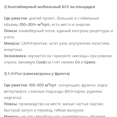
2) Контейнерный мобильный БСУ на площадке
Где уместно:
долгий проект, большие и стабильные
объёмы (
150–300+ м³/сут
), есть место и энергия.
Плюсы:
конвейерный поток, единый контроль рецептуры и
учёта.
Минусы:
CAPEX/монтаж, штат узла, внутренняя логистика
инертных.
Экономика:
окупается на горизонте «месяцы» при ровном
спросе; минимум
Cost(r)
за счёт низких
Сп
и
Сриск
.
3) 1–3×Fiori (самозагрузка у фронта)
Где уместно:
100–300 м³/сут
, «кочующие» фронты, жара/
ветер/мороз, сложные подъезды (ВИЭ-парки, рудники,
нефтегаз).
Плюсы:
производство на месте, малые частые партии,
быстрый запуск и переезд, гибкая выгрузка.
Минусы:
не для сверхбольших «конвейерных» объёмов