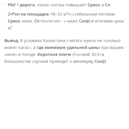
РБУ + дорога:
«пила» потока повышает
Сриск
и
Сп
.
2×Fiori на площадке:
48–52 м³/ч стабильным потоком;
Сриск
ниже,
Сп
почти нет → ниже
Cost(r)
и итоговая цена
м³.
Вывод.
В условиях Казахстана считать нужно не «сколько
может насос», а
где минимум удельной цены
при вашем
«окне» и погоде.
Короткое плечо
(Fiori/моб. БСУ) в
большинстве случаев приводит к минимуму
Cost(r)
.