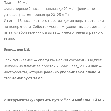
План — 50 м³/ч.
Факт:
первые 2 часа — наплыв до 70 м³/ч (финиш не
успевает), затем провал до 20–25 м³/ч.
Итог:
1–1,5 часа платного простоя, долив воды, претензии
по поверхности. Себестоимость 1 м³ уходит выше сметы не
из-за «слабой техники», а из-за длинного плеча и рваного
темпа.
Вывод для B2B
Если путь «замес → опалубка» нельзя сократить, бюджет
неизбежно платит за простои и брак. Следующий шаг —
инструменты, которые
реально укорачивают плечо и
стабилизируют темп
.
Инструменты «укоротить путь»: Fiori и мобильный БСУ
Есть два надёжных способа сократить время между