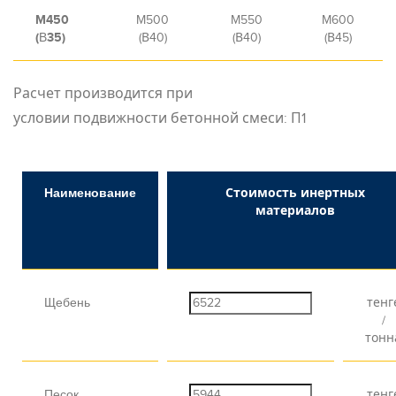
M450
M500
M550
M600
(В35)
(В40)
(В40)
(В45)
Расчет производится при
условии подвижности бетонной смеси
: П1
Наименование
Стоимость инертных
материалов
Щебень
тенг
/
тонн
Песок
тенг