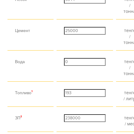
/
тонн
Цемент
тенг
/
тонн
Вода
тенг
/
тонн
1
Топливо
тенг
/ лит
2
ЗП
тенг
/ ме